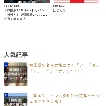
2021.11.28
2018.3.7
【韓国版TED Talk】セバシ
はじめに
（세바시）で韓国語のリスニン
グ力を鍛えよう
人気記事
韓国語で名前の後につく「ア」「ヤ」
「シ」「イ」「ナ」について
【韓国語】インスタ用語や定番ハッシ
ュタグを覚える！