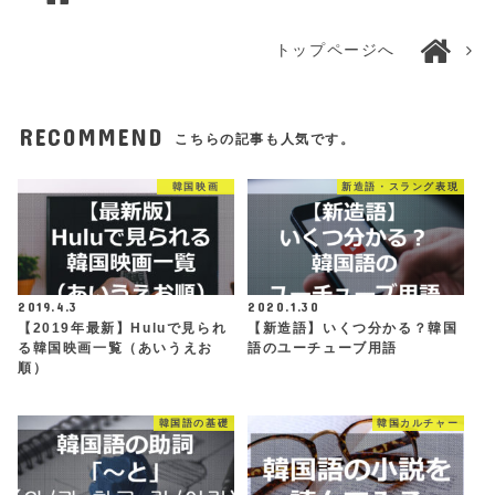
トップページへ
RECOMMEND
こちらの記事も人気です。
韓国映画
新造語・スラング表現
2019.4.3
2020.1.30
【2019年最新】Huluで見られ
【新造語】いくつ分かる？韓国
る韓国映画一覧（あいうえお
語のユーチューブ用語
順）
韓国語の基礎
韓国カルチャー