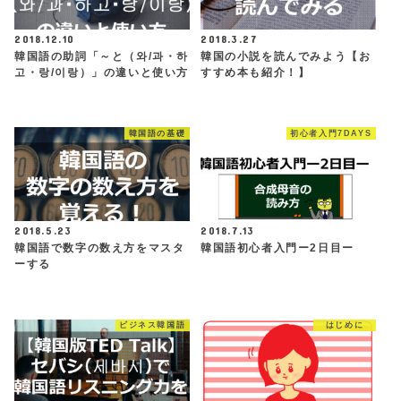
2018.12.10
2018.3.27
韓国語の助詞「～と（와/과・하
韓国の小説を読んでみよう【お
고・랑/이랑）」の違いと使い方
すすめ本も紹介！】
韓国語の基礎
初心者入門7DAYS
2018.5.23
2018.7.13
韓国語で数字の数え方をマスタ
韓国語初心者入門ー2日目ー
ーする
ビジネス韓国語
はじめに