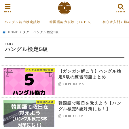
menu
search
ハングル能力検定試験
韓国語能力試験（TOPIK）
初心者入門7DA
HOME
タグ : ハングル検定5級
ハングル検定5級
ハングル能力検定試験
【ガンガン解こう】ハングル検
定5級の練習問題まとめ
2019.03.25
韓国語の基礎
韓国語で曜日を覚えよう【ハン
グル検定5級対策にも！】
2018.10.02