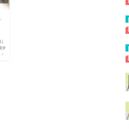
に
K）
紹介
ちょ
るの