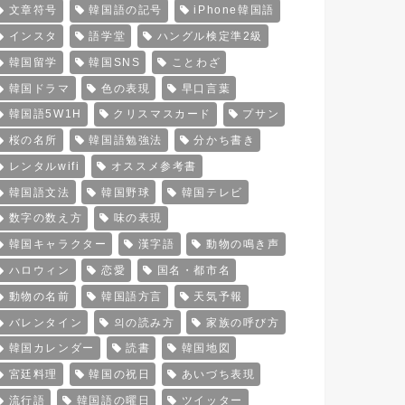
文章符号
韓国語の記号
iPhone韓国語
インスタ
語学堂
ハングル検定準2級
韓国留学
韓国SNS
ことわざ
韓国ドラマ
色の表現
早口言葉
韓国語5W1H
クリスマスカード
プサン
桜の名所
韓国語勉強法
分かち書き
レンタルwifi
オススメ参考書
韓国語文法
韓国野球
韓国テレビ
数字の数え方
味の表現
韓国キャラクター
漢字語
動物の鳴き声
ハロウィン
恋愛
国名・都市名
動物の名前
韓国語方言
天気予報
バレンタイン
의の読み方
家族の呼び方
韓国カレンダー
読書
韓国地図
宮廷料理
韓国の祝日
あいづち表現
流行語
韓国語の曜日
ツイッター