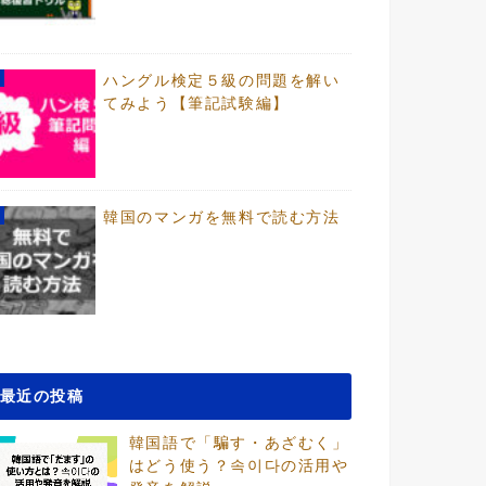
ハングル検定５級の問題を解い
てみよう【筆記試験編】
韓国のマンガを無料で読む方法
最近の投稿
韓国語で「騙す・あざむく」
はどう使う？속이다の活用や