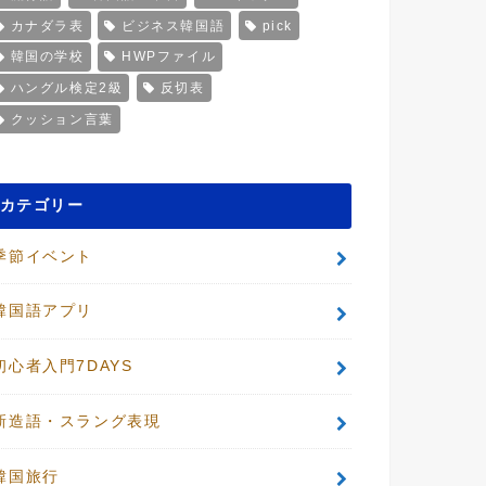
カナダラ表
ビジネス韓国語
pick
韓国の学校
HWPファイル
ハングル検定2級
反切表
クッション言葉
カテゴリー
季節イベント
韓国語アプリ
初心者入門7DAYS
新造語・スラング表現
韓国旅行