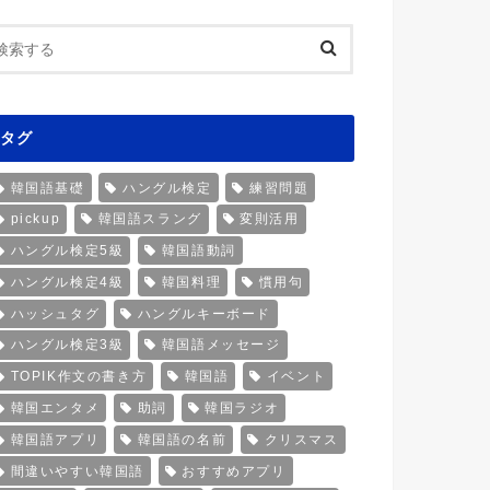
タグ
韓国語基礎
ハングル検定
練習問題
pickup
韓国語スラング
変則活用
ハングル検定5級
韓国語動詞
ハングル検定4級
韓国料理
慣用句
ハッシュタグ
ハングルキーボード
ハングル検定3級
韓国語メッセージ
TOPIK作文の書き方
韓国語
イベント
韓国エンタメ
助詞
韓国ラジオ
韓国語アプリ
韓国語の名前
クリスマス
間違いやすい韓国語
おすすめアプリ