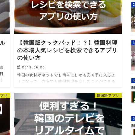
ル
【韓国版クックパッド！？】韓国料理
の本場人気レシピを検索できるアプリ
の使い方
2019.04.25
購
日
韓国の食材がネットでも簡単にしかも安く手に入るよ
う
うになって、自宅でも韓国料理を楽しむことができる
寄せ
ようになりましたが 肝心のレシピが分からない 韓国の
人はどんな味付けで食べているの？ 本場のレシピを知
アプリ
韓国語アプリ
りたい！ と思ったこと…