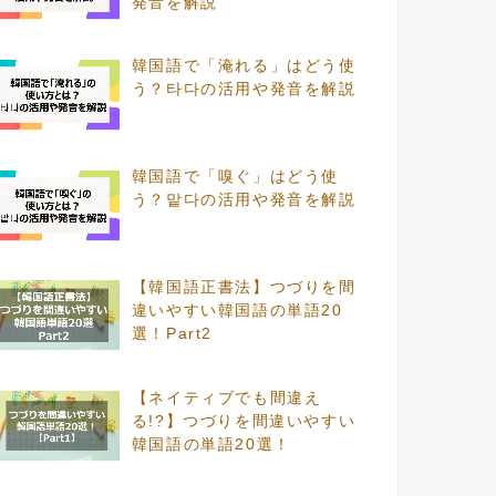
発音を解説
韓国語で「淹れる」はどう使
う？타다の活用や発音を解説
韓国語で「嗅ぐ」はどう使
う？맡다の活用や発音を解説
【韓国語正書法】つづりを間
違いやすい韓国語の単語20
選！Part2
【ネイティブでも間違え
る!?】つづりを間違いやすい
韓国語の単語20選！