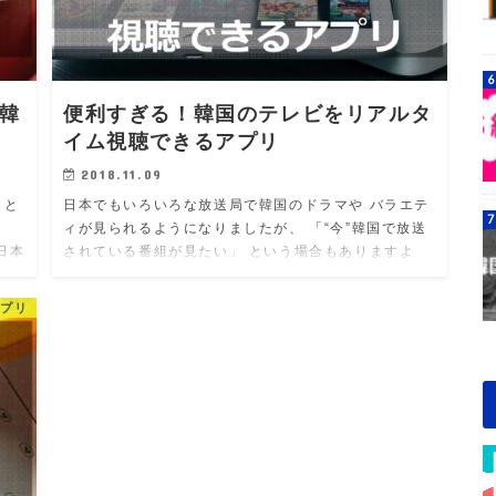
韓
便利すぎる！韓国のテレビをリアルタ
イム視聴できるアプリ
2018.11.09
）と
日本でもいろいろな放送局で韓国のドラマや バラエテ
ま
ィが見られるようになりましたが、 「“今”韓国で放送
日本
されている番組が見たい」 という場合もありますよ
その
ね。 韓国のテレビ番組をリアルタイムで見られる…
アプリ