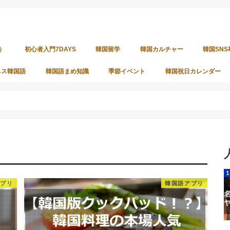
）
初心者入門7DAYS
韓国留学
韓国カルチャー
韓国SNS
ネス韓国語
韓国語まめ知識
季節イベント
韓国祝日カレンダー
アプリ
韓国語アプリ