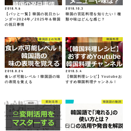
2018.9.6
2018.10.3
【パッと一覧】韓国の祝日カレ
韓国の宮廷料理を知りたい！種
ンダー2024年／2025年＆韓国
類や味はどんな感じ？
の祝日事情
韓国語まめ知識
韓国料理
2018.8.24
2018.5.4
食レポ可能レベル！韓国語の味
【韓国料理レシピ】Youtubeお
の表現を覚える
すすめ韓国料理チャンネル！
変則活用
韓国語の動詞