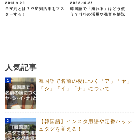
2018.4.24
2022.10.23
으変則とは？으変則活用をマス
韓国語で「淹れる」はどう使
ターする！
う？타다の活用や発音を解説
人気記事
韓国語で名前の後につく「ア」「ヤ」
「シ」「イ」「ナ」について
【韓国語】インスタ用語や定番ハッシ
ュタグを覚える！