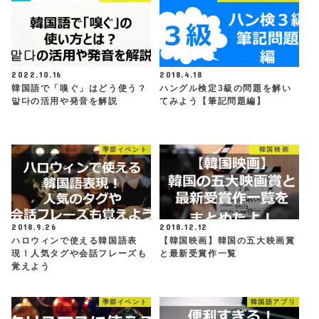
2022.10.16
2018.4.18
韓国語で「嗅ぐ」はどう使う？
ハングル検定3級の問題を解い
맡다の活用や発音を解説
てみよう【筆記問題編】
季節イベント
韓国映画
2018.9.26
2018.12.12
ハロウィンで使える韓国語表
【韓国映画】韓国の五大映画賞
現！人気タグや会話フレーズも
と最新受賞作一覧
覚えよう
季節イベント
韓国語アプリ