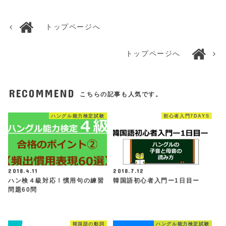
トップページへ
トップページへ
RECOMMEND
こちらの記事も人気です。
ハングル能力検定試験
初心者入門7DAYS
2018.4.11
2018.7.12
ハン検４級対応！慣用句の練習
韓国語初心者入門ー1日目ー
問題60問
韓国語の動詞
ハングル能力検定試験