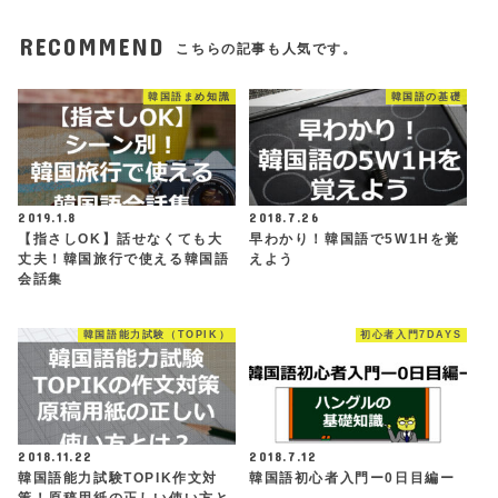
RECOMMEND
こちらの記事も人気です。
韓国語まめ知識
韓国語の基礎
2019.1.8
2018.7.26
【指さしOK】話せなくても大
早わかり！韓国語で5W1Hを覚
丈夫！韓国旅行で使える韓国語
えよう
会話集
韓国語能力試験（TOPIK）
初心者入門7DAYS
2018.11.22
2018.7.12
韓国語能力試験TOPIK作文対
韓国語初心者入門ー0日目編ー
策！原稿用紙の正しい使い方と