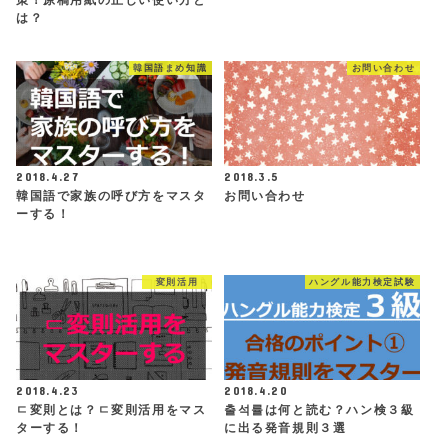
は？
韓国語まめ知識
お問い合わせ
2018.4.27
2018.3.5
韓国語で家族の呼び方をマスタ
お問い合わせ
ーする！
変則活用
ハングル能力検定試験
2018.4.23
2018.4.20
ㄷ変則とは？ㄷ変則活用をマス
출석률は何と読む？ハン検３級
ターする！
に出る発音規則３選