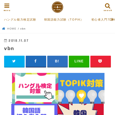
menu
search
ハングル能力検定試験
韓国語能力試験（TOPIK）
初心者入門7DA
HOME
vbn
2018.11.07
vbn
LINE