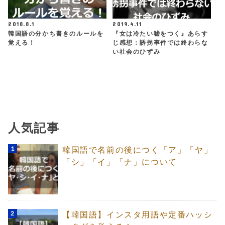
2018.8.1
2019.4.11
韓国語の分かち書きのルールを
『女は冷たい嘘をつく』あらす
覚える！
じ感想：誘拐事件では終わらな
い社会のひずみ
人気記事
韓国語で名前の後につく「ア」「ヤ」
「シ」「イ」「ナ」について
【韓国語】インスタ用語や定番ハッシ