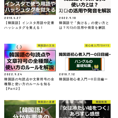
2018.4.27
2022.9.18
【韓国語】インスタ用語や定番
韓国語で「負ける」の使い方と
ハッシュタグを覚える！
は？지다の活用や発音を解説
韓国語の文法
初心者入門7DAYS
2022.9.24
2018.7.12
韓国語の句読点や文章符号の全
韓国語初心者入門ー0日目編ー
種類と使い方のルールを知る
【Part2】
韓国語の基礎
韓国映画