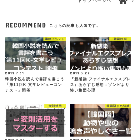
トップページへ
RECOMMEND
こちらの記事も人気です。
季節イベント
韓国映画
2019.7.31
2019.3.27
韓国小説を読んで書評を書こう
『新感染 ファイナルエクスプレ
「第11回K-文学レビューコン
ス』あらすじ感想：ゾンビより
テスト」開催
怖い集団心理
変則活用
韓国語まめ知識
2018.4.26
2018.8.30