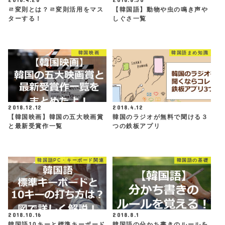
ㄹ変則とは？ㄹ変則活用をマス
【韓国語】動物や虫の鳴き声や
ターする！
しぐさ一覧
韓国映画
韓国語まめ知識
2018.12.12
2018.4.12
【韓国映画】韓国の五大映画賞
韓国のラジオが無料で聞ける３
と最新受賞作一覧
つの鉄板アプリ
韓国語PC・キーボード関連
韓国語の基礎
2018.10.16
2018.8.1
韓国語10キーと標準キーボード
韓国語の分かち書きのルールを