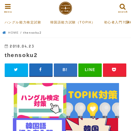
menu
search
ハングル能力検定試験
韓国語能力試験（TOPIK）
初心者入門7DA
HOME
thensoku2
2018.04.23
thensoku2
LINE