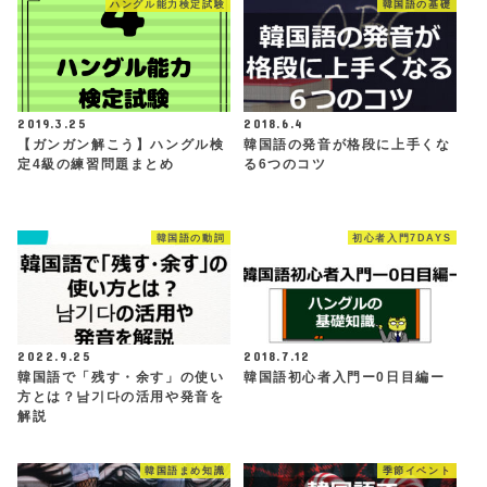
ハングル能力検定試験
韓国語の基礎
2019.3.25
2018.6.4
【ガンガン解こう】ハングル検
韓国語の発音が格段に上手くな
定4級の練習問題まとめ
る6つのコツ
韓国語の動詞
初心者入門7DAYS
2022.9.25
2018.7.12
韓国語で「残す・余す」の使い
韓国語初心者入門ー0日目編ー
方とは？남기다の活用や発音を
解説
韓国語まめ知識
季節イベント