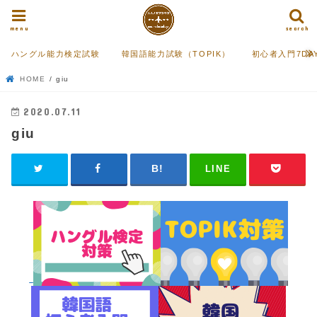
menu
search
ハングル能力検定試験
韓国語能力試験（TOPIK）
初心者入門7DA
HOME
giu
2020.07.11
giu
LINE