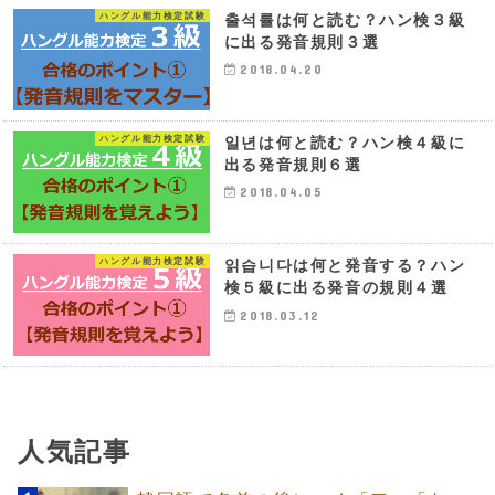
ハングル能力検定試験
출석률は何と読む？ハン検３級
に出る発音規則３選
2018.04.20
ハングル能力検定試験
일년は何と読む？ハン検４級に
出る発音規則６選
2018.04.05
ハングル能力検定試験
읽습니다は何と発音する？ハン
検５級に出る発音の規則４選
2018.03.12
人気記事