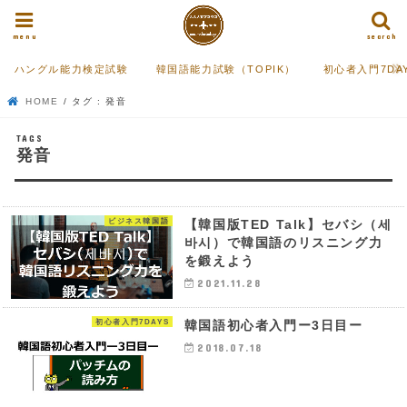
menu
search
ハングル能力検定試験
韓国語能力試験（TOPIK）
初心者入門7DA
HOME
タグ : 発音
発音
ビジネス韓国語
【韓国版TED Talk】セバシ（세
바시）で韓国語のリスニング力
を鍛えよう
2021.11.28
初心者入門7DAYS
韓国語初心者入門ー3日目ー
2018.07.18