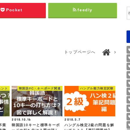
Pocket
feedly
トップページへ
ベント
韓国語PC・キーボード関連
ハングル能力検定試験
2018.10.16
2018.5.7
卒業
韓国語10キーと標準キーボ
ハングル検定2級の問題を解