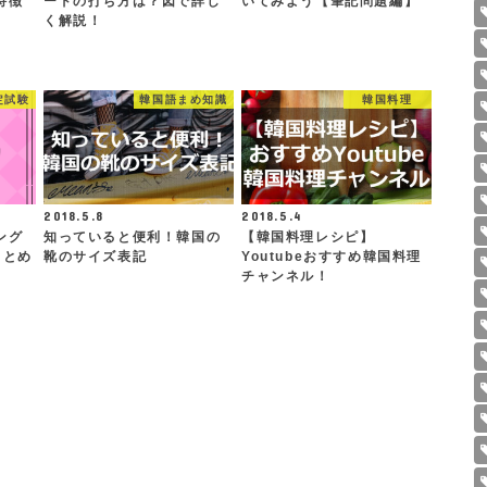
特徴
ードの打ち方は？図で詳し
いてみよう【筆記問題編】
く解説！
定試験
韓国語まめ知識
韓国料理
2018.5.8
2018.5.4
ング
知っていると便利！韓国の
【韓国料理レシピ】
まとめ
靴のサイズ表記
Youtubeおすすめ韓国料理
チャンネル！