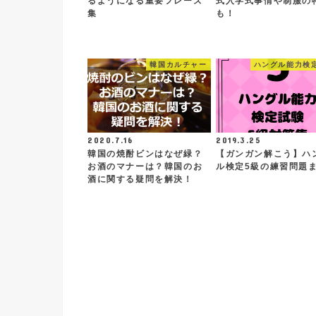
るようになる重要フレーズ
式入学式事情や制服の
集
も！
韓国カルチャー
ハングル能力検
2020.7.16
2019.3.25
韓国の焼酎ビンはなぜ緑？
【ガンガン解こう】ハ
お酒のマナーは？韓国のお
ル検定5級の練習問題
酒に関する疑問を解決！