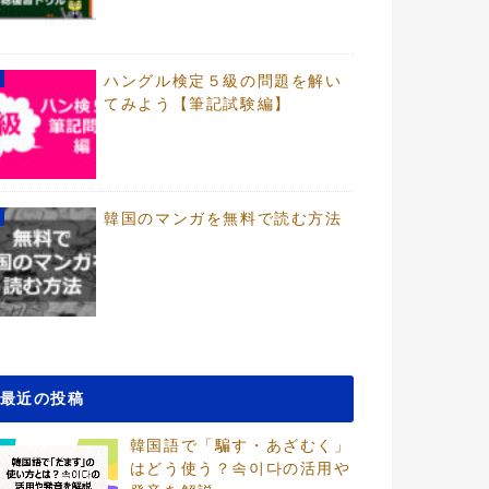
ハングル検定５級の問題を解い
てみよう【筆記試験編】
韓国のマンガを無料で読む方法
最近の投稿
韓国語で「騙す・あざむく」
はどう使う？속이다の活用や