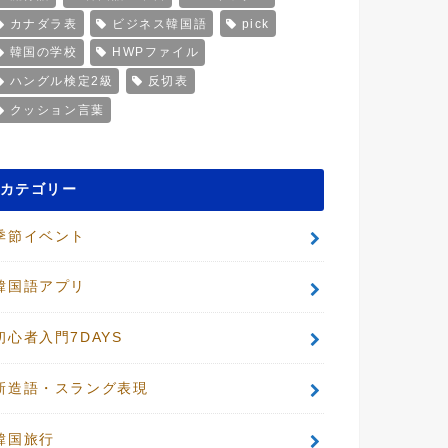
カナダラ表
ビジネス韓国語
pick
韓国の学校
HWPファイル
ハングル検定2級
反切表
クッション言葉
カテゴリー
季節イベント
韓国語アプリ
初心者入門7DAYS
新造語・スラング表現
韓国旅行