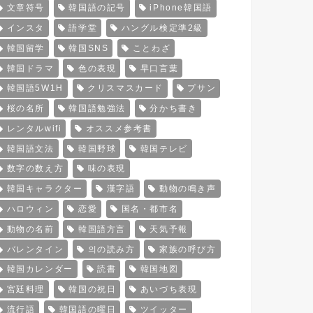
文章符号
韓国語の記号
iPhone韓国語
インスタ
語学堂
ハングル検定準2級
韓国留学
韓国SNS
ことわざ
韓国ドラマ
色の表現
早口言葉
韓国語5W1H
クリスマスカード
プサン
桜の名所
韓国語勉強法
分かち書き
レンタルwifi
オススメ参考書
韓国語文法
韓国野球
韓国テレビ
数字の数え方
味の表現
韓国キャラクター
漢字語
動物の鳴き声
ハロウィン
恋愛
国名・都市名
動物の名前
韓国語方言
天気予報
バレンタイン
의の読み方
家族の呼び方
韓国カレンダー
読書
韓国地図
宮廷料理
韓国の祝日
あいづち表現
流行語
韓国語の曜日
ツイッター