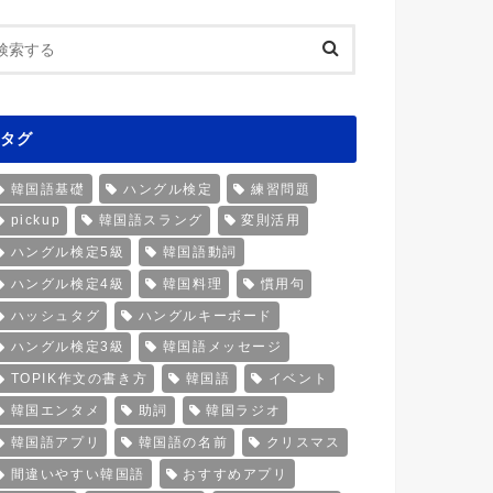
タグ
韓国語基礎
ハングル検定
練習問題
pickup
韓国語スラング
変則活用
ハングル検定5級
韓国語動詞
ハングル検定4級
韓国料理
慣用句
ハッシュタグ
ハングルキーボード
ハングル検定3級
韓国語メッセージ
TOPIK作文の書き方
韓国語
イベント
韓国エンタメ
助詞
韓国ラジオ
韓国語アプリ
韓国語の名前
クリスマス
間違いやすい韓国語
おすすめアプリ