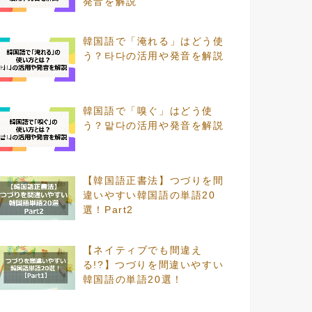
発音を解説
韓国語で「淹れる」はどう使
う？타다の活用や発音を解説
韓国語で「嗅ぐ」はどう使
う？맡다の活用や発音を解説
【韓国語正書法】つづりを間
違いやすい韓国語の単語20
選！Part2
【ネイティブでも間違え
る!?】つづりを間違いやすい
韓国語の単語20選！