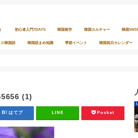
）
初心者入門7DAYS
韓国留学
韓国カルチャー
韓国SNS
ネス韓国語
韓国語まめ知識
季節イベント
韓国祝日カレンダー
65656 (1)
はてブ
LINE
Pocket