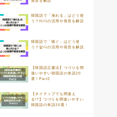
発音を解説
韓国語で「淹れる」はどう使
う？타다の活用や発音を解説
韓国語で「嗅ぐ」はどう使
う？맡다の活用や発音を解説
【韓国語正書法】つづりを間
違いやすい韓国語の単語20
選！Part2
【ネイティブでも間違え
る!?】つづりを間違いやすい
韓国語の単語20選！