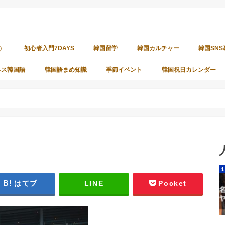
）
初心者入門7DAYS
韓国留学
韓国カルチャー
韓国SNS
ネス韓国語
韓国語まめ知識
季節イベント
韓国祝日カレンダー
はてブ
LINE
Pocket