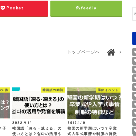
Pocket
feedly
トップページへ
め知識
韓国語の動詞
季節イベント
2022.9.14
2019.1.10
？子
韓国語「凍る・凍える」の
韓国の新学期はいつ？卒業
使い方とは？얼다の活用や
式入学式事情や制服の特徴