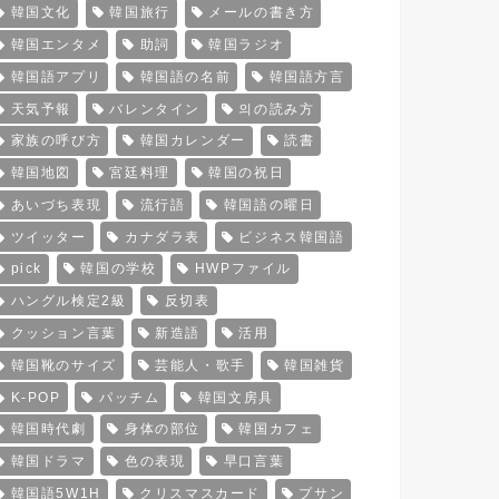
韓国文化
韓国旅行
メールの書き方
韓国エンタメ
助詞
韓国ラジオ
韓国語アプリ
韓国語の名前
韓国語方言
天気予報
バレンタイン
의の読み方
家族の呼び方
韓国カレンダー
読書
韓国地図
宮廷料理
韓国の祝日
あいづち表現
流行語
韓国語の曜日
ツイッター
カナダラ表
ビジネス韓国語
pick
韓国の学校
HWPファイル
ハングル検定2級
反切表
クッション言葉
新造語
活用
韓国靴のサイズ
芸能人・歌手
韓国雑貨
K-POP
パッチム
韓国文房具
韓国時代劇
身体の部位
韓国カフェ
韓国ドラマ
色の表現
早口言葉
韓国語5W1H
クリスマスカード
プサン