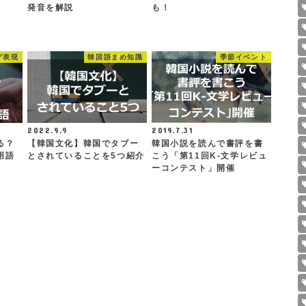
発音を解説
も！
グ表現
韓国語まめ知識
季節イベント
2022.9.9
2019.7.31
る？
【韓国文化】韓国でタブー
韓国小説を読んで書評を書
用語
とされていることを5つ紹介
こう「第11回K-文学レビュ
ーコンテスト」開催