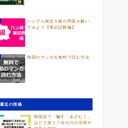
ハングル検定５級の問題を解い
てみよう【筆記試験編】
韓国のマンガを無料で読む方法
最近の投稿
韓国語で「騙す・あざむく」
はどう使う？속이다の活用や