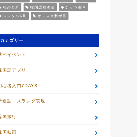
桜の名所
韓国語勉強法
分かち書き
レンタルwifi
オススメ参考書
カテゴリー
季節イベント
韓国語アプリ
初心者入門7DAYS
新造語・スラング表現
韓国旅行
韓国映画