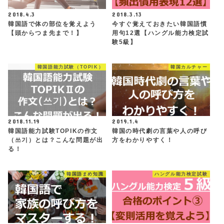
2018.4.3
2018.3.13
韓国語で体の部位を覚えよう
今すぐ覚えておきたい韓国語慣
【頭からつま先まで！】
用句12選【ハングル能力検定試
験5級】
韓国語能力試験（TOPIK）
韓国カルチャー
2018.11.19
2019.1.4
韓国語能力試験TOPIKの作文
韓国の時代劇の言葉や人の呼び
（쓰기）とは？こんな問題が出
方をわかりやすく！
る！
韓国語まめ知識
ハングル能力検定試験