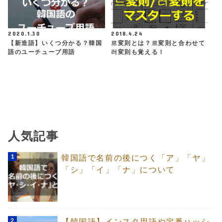
2020.1.30
2018.4.24
【新造語】いくつ分かる？韓国
르変則とは？르変則と合わせて
語のユーチューブ用語
러変則も覚える！
人気記事
韓国語で名前の後につく「ア」「ヤ」
「シ」「イ」「ナ」について
【韓国語】インスタ用語や定番ハッシ