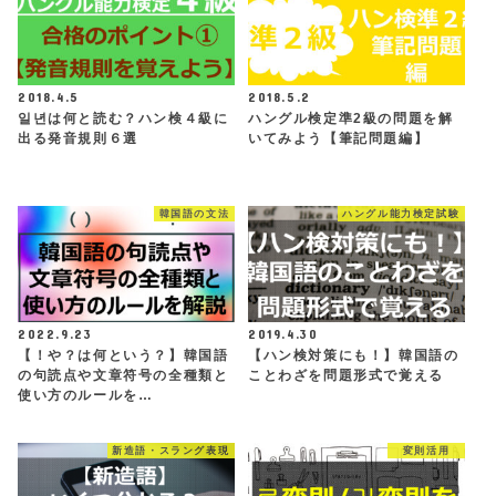
2018.4.5
2018.5.2
일년は何と読む？ハン検４級に
ハングル検定準2級の問題を解
出る発音規則６選
いてみよう【筆記問題編】
韓国語の文法
ハングル能力検定試験
2022.9.23
2019.4.30
【！や？は何という？】韓国語
【ハン検対策にも！】韓国語の
の句読点や文章符号の全種類と
ことわざを問題形式で覚える
使い方のルールを…
新造語・スラング表現
変則活用