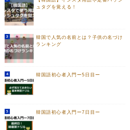
ュタグを覚える！
韓国で人気の名前とは？子供の名づけ
ランキング
韓国語初心者入門ー5日目ー
韓国語初心者入門ー7日目ー