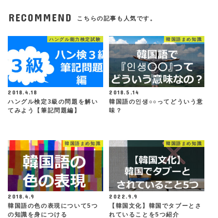
RECOMMEND
こちらの記事も人気です。
ハングル能力検定試験
韓国語まめ知識
2018.4.18
2018.5.14
ハングル検定3級の問題を解い
韓国語の인생○○ってどういう意
てみよう【筆記問題編】
味？
韓国語まめ知識
韓国語まめ知識
2018.4.9
2022.9.9
韓国語の色の表現について5つ
【韓国文化】韓国でタブーとさ
の知識を身につける
れていることを5つ紹介