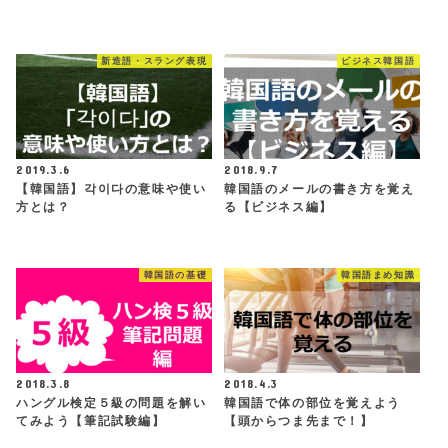
新造語・スラング表現
ビジネス韓国語
2019.3.6
2018.9.7
【韓国語】각이다の意味や使い
韓国語のメールの書き方を覚え
方とは？
る【ビジネス編】
韓国語の基礎
韓国語まめ知識
2018.3.8
2018.4.3
ハングル検定５級の問題を解い
韓国語で体の部位を覚えよう
てみよう【筆記試験編】
【頭からつま先まで！】