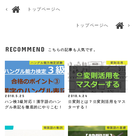
トップページへ
トップページへ
RECOMMEND
こちらの記事も人気です。
ハングル能力検定試験
変則活用
2018.5.25
2018.4.24
ハン検3級対応！漢字語のハン
으変則とは？으変則活用をマス
グル表記を徹底的にやりこむ！
ターする！
韓国語の動詞
韓国語の基礎