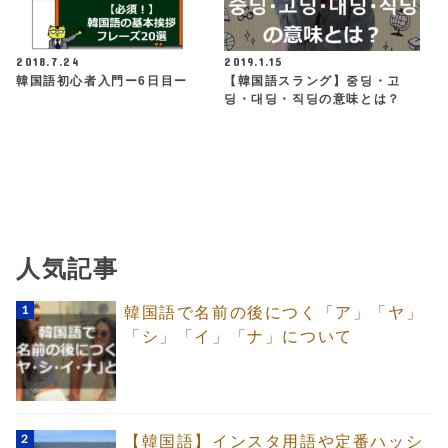
2018.7.24
2019.1.15
韓国語初心者入門ー6日目ー
【韓国語スラング】중딩・고
딩・대딩・직딩の意味とは？
人気記事
韓国語で名前の後につく「ア」「ヤ」
「シ」「イ」「ナ」について
【韓国語】インスタ用語や定番ハッシ