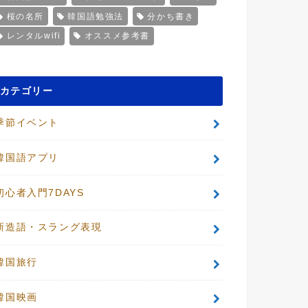
桜の名所
韓国語勉強法
分かち書き
レンタルwifi
オススメ参考書
カテゴリー
季節イベント
韓国語アプリ
初心者入門7DAYS
新造語・スラング表現
韓国旅行
韓国映画