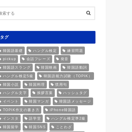
タグ
韓国語基礎
ハングル検定
練習問題
pickup
会話フレーズ
発音
韓国語スラング
韓国映画
韓国語動詞
ハングル検定5級
韓国語能力試験（TOPIK）
韓国小説
韓国料理
慣用句
ハングル文字
挨拶言葉
ハッシュタグ
イベント
韓国マンガ
韓国語メッセージ
TOPIK作文の書き方
iPhone韓国語
インスタ
語学堂
ハングル検定準2級
韓国留学
韓国SNS
ことわざ