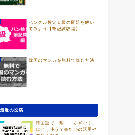
ハングル検定５級の問題を解い
てみよう【筆記試験編】
韓国のマンガを無料で読む方法
最近の投稿
韓国語で「騙す・あざむく」
はどう使う？속이다の活用や