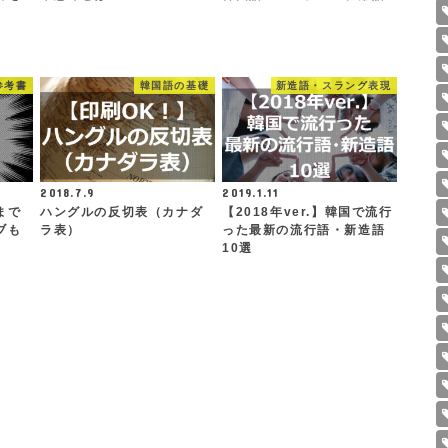
参考書
韓国語の基礎
新造語・スラング表現
2018.7.9
2019.1.11
まで
ハングルの反切表（カナダ
【2018年ver.】韓国で流行
ブも
ラ表）
った最新の流行語・新造語
10選