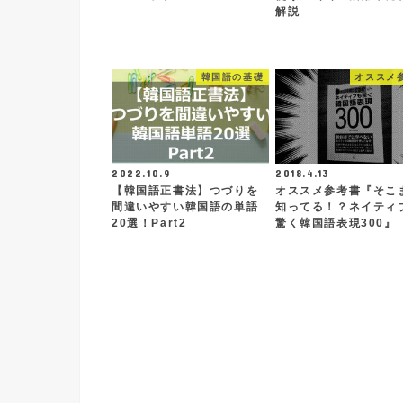
解説
韓国語の基礎
オススメ
2022.10.9
2018.4.13
【韓国語正書法】つづりを
オススメ参考書『そこ
間違いやすい韓国語の単語
知ってる！？ネイティ
20選！Part2
驚く韓国語表現300』