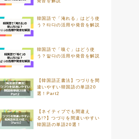
発音を解説
韓国語で「淹れる」はどう使
う？타다の活用や発音を解説
韓国語で「嗅ぐ」はどう使
う？맡다の活用や発音を解説
【韓国語正書法】つづりを間
違いやすい韓国語の単語20
選！Part2
【ネイティブでも間違え
る!?】つづりを間違いやすい
韓国語の単語20選！