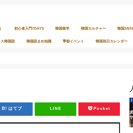
）
初心者入門7DAYS
韓国留学
韓国カルチャー
韓国SNS
ネス韓国語
韓国語まめ知識
季節イベント
韓国祝日カレンダー
はてブ
LINE
Pocket