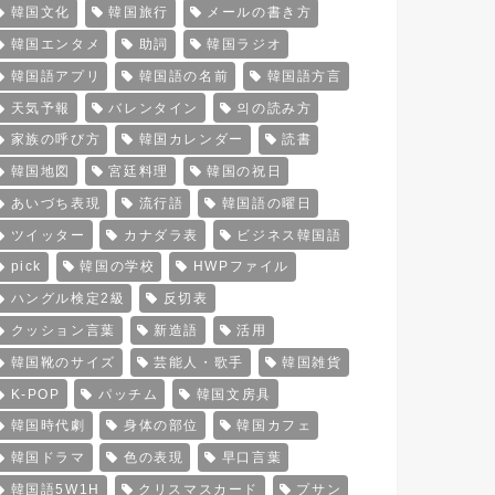
韓国文化
韓国旅行
メールの書き方
韓国エンタメ
助詞
韓国ラジオ
韓国語アプリ
韓国語の名前
韓国語方言
天気予報
バレンタイン
의の読み方
家族の呼び方
韓国カレンダー
読書
韓国地図
宮廷料理
韓国の祝日
あいづち表現
流行語
韓国語の曜日
ツイッター
カナダラ表
ビジネス韓国語
pick
韓国の学校
HWPファイル
ハングル検定2級
反切表
クッション言葉
新造語
活用
韓国靴のサイズ
芸能人・歌手
韓国雑貨
K-POP
パッチム
韓国文房具
韓国時代劇
身体の部位
韓国カフェ
韓国ドラマ
色の表現
早口言葉
韓国語5W1H
クリスマスカード
プサン