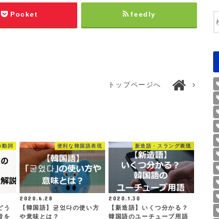
Pocket
feedly
トップページへ
の動詞
便利な韓国語表現
新造語・スラング表現
2020.6.28
2020.1.30
どう
【韓国語】굳었다の使い方
【新造語】いくつ分かる？
音を
や意味とは？
韓国語のユーチューブ用語