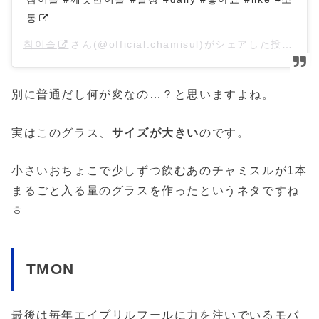
통
참이슬
さん(@official.chamisul)がシェアした投稿 –
2
別に普通だし何が変なの…？と思いますよね。
実はこのグラス、
サイズが大きい
のです。
小さいおちょこで少しずつ飲むあのチャミスルが1本
まるごと入る量のグラスを作ったというネタですね
ㅎ
TMON
最後は毎年エイプリルフールに力を注いでいるモバ