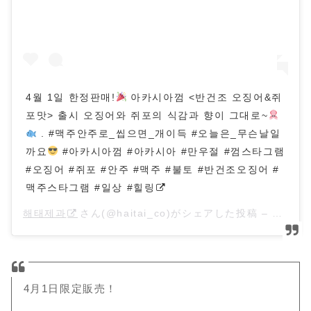
4월 1일 한정판매!
아카시아껌 <반건조 오징어&쥐
포맛> 출시 오징어와 쥐포의 식감과 향이 그대로~
. #맥주안주로_씹으면_개이득 #오늘은_무슨날일
까요
#아카시아껌 #아카시아 #만우절 #껌스타그램
#오징어 #쥐포 #안주 #맥주 #불토 #반건조오징어 #
맥주스타그램 #일상 #힐링
해태제과
さん(@haitai_co)がシェアした投稿 –
2018
4月1日限定販売！