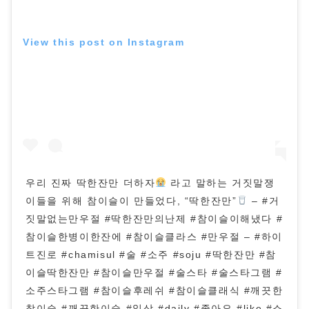
View this post on Instagram
우리 진짜 딱한잔만 더하자
라고 말하는 거짓말쟁
이들을 위해 참이슬이 만들었다, “딱한잔만”
– #거
짓말없는만우절 #딱한잔만의난제 #참이슬이해냈다 #
참이슬한병이한잔에 #참이슬클라스 #만우절 – #하이
트진로 #chamisul #술 #소주 #soju #딱한잔만 #참
이슬딱한잔만 #참이슬만우절 #술스타 #술스타그램 #
소주스타그램 #참이슬후레쉬 #참이슬클래식 #깨끗한
참이슬 #깨끗한이슬 #일상 #daily #좋아요 #like #소