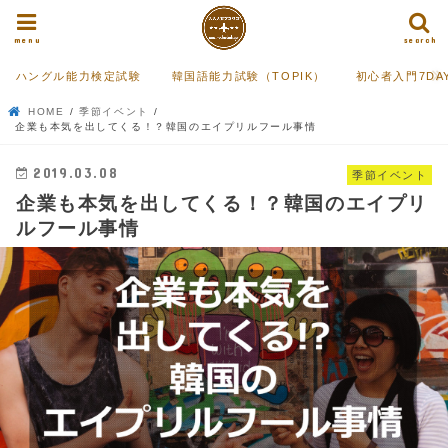
menu
search
ハングル能力検定試験
韓国語能力試験（TOPIK）
初心者入門7DA
HOME
季節イベント
企業も本気を出してくる！？韓国のエイプリルフール事情
2019.03.08
季節イベント
企業も本気を出してくる！？韓国のエイプリ
ルフール事情