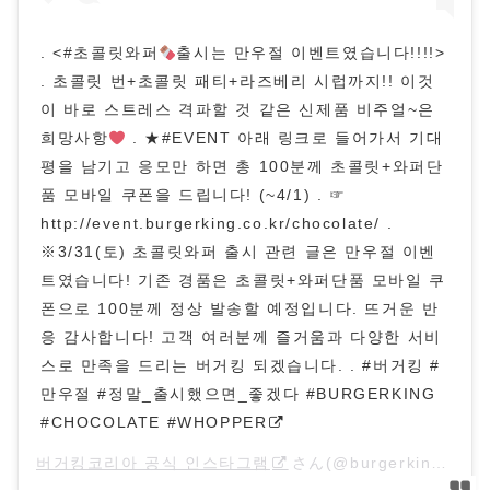
. <#초콜릿와퍼
출시는 만우절 이벤트였습니다!!!!>
. 초콜릿 번+초콜릿 패티+라즈베리 시럽까지!! 이것
이 바로 스트레스 격파할 것 같은 신제품 비주얼~은
희망사항
. ★#EVENT 아래 링크로 들어가서 기대
평을 남기고 응모만 하면 총 100분께 초콜릿+와퍼단
품 모바일 쿠폰을 드립니다! (~4/1) . ☞
http://event.burgerking.co.kr/chocolate/ .
※3/31(토) 초콜릿와퍼 출시 관련 글은 만우절 이벤
트였습니다! 기존 경품은 초콜릿+와퍼단품 모바일 쿠
폰으로 100분께 정상 발송할 예정입니다. 뜨거운 반
응 감사합니다! 고객 여러분께 즐거움과 다양한 서비
스로 만족을 드리는 버거킹 되겠습니다. . #버거킹 #
만우절 #정말_출시했으면_좋겠다 #BURGERKING
#CHOCOLATE #WHOPPER
버거킹코리아 공식 인스타그램
さん(@burgerkingkorea)がシェアした投稿 –