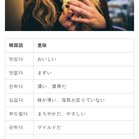
韓国語
意味
맛있다
おいしい
맛없다
まずい
진하다
濃い、濃厚だ
싱겁다
味が薄い、塩気が足りていない
부드럽다
まろやかだ、やさしい
순하다
マイルドだ