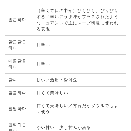
（辛くて口の中が）ひりひり、ぴりぴり
する／辛いにうま味がプラスされたよう
얼큰하다
なニュアンスで主にスープ料理に使われ
る表現
알근달근
甘辛い
하다
매콤달콤
甘辛い
하다
달다
甘い／活用：달아요
달콤하다
甘くて美味しい
甘くて美味しい／方言だがソウルでもよ
달달하다
く使う
달짝지근
やや甘い、少し甘みがある
하다