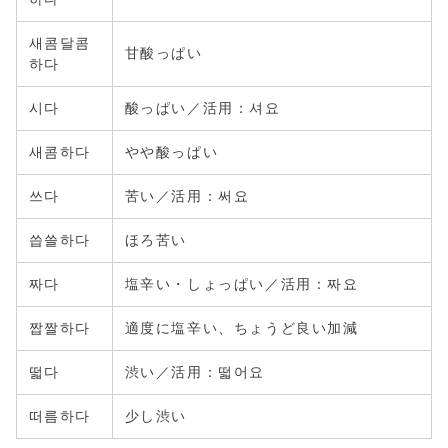
새콤달콤
甘酸っぱい
하다
시다
酸っぱい／活用：셔요
새콤하다
やや酸っぱい
쓰다
苦い／活用：써요
씁쓸하다
ほろ苦い
짜다
塩辛い・しょっぱい／活用：짜요
짭짤하다
適度に塩辛い、ちょうど良い加減
떫다
渋い／活用：떫어요
떠름하다
少し渋い