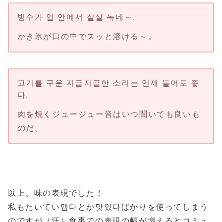
빙수가 입 안에서 살살 녹네～.
かき氷が口の中でスッと溶ける～。
고기를 구운 지글지글한 소리는 언제 들어도 좋
다.
肉を焼くジュージュー音はいつ聞いても良いも
のだ。
以上、味の表現でした！
私もたいてい맵다とか맛있다ばかりを使ってしまう
のですが（汗）食事での表現の幅が増えるとコミュ