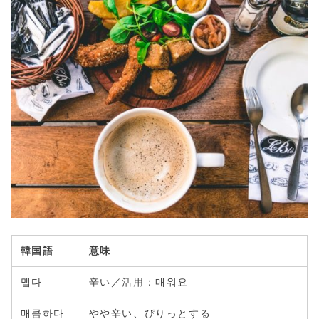
韓国語
意味
맵다
辛い／活用：매워요
매콤하다
やや辛い、ぴりっとする