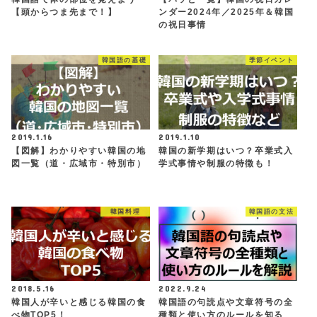
【頭からつま先まで！】
ンダー2024年／2025年＆韓国
の祝日事情
韓国語の基礎
季節イベント
2019.1.16
2019.1.10
【図解】わかりやすい韓国の地
韓国の新学期はいつ？卒業式入
図一覧（道・広域市・特別市）
学式事情や制服の特徴も！
韓国料理
韓国語の文法
2018.5.16
2022.9.24
韓国人が辛いと感じる韓国の食
韓国語の句読点や文章符号の全
べ物TOP5！
種類と使い方のルールを知る