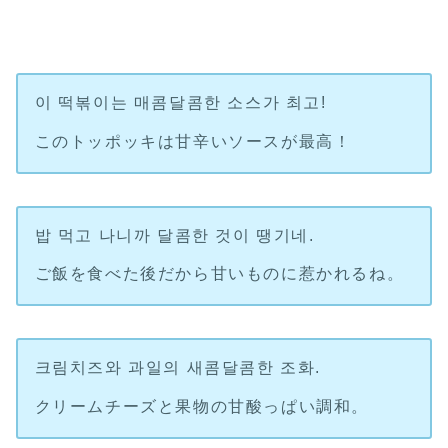
이 떡볶이는 매콤달콤한 소스가 최고!
このトッポッキは甘辛いソースが最高！
밥 먹고 나니까 달콤한 것이 땡기네.
ご飯を食べた後だから甘いものに惹かれるね。
크림치즈와 과일의 새콤달콤한 조화.
クリームチーズと果物の甘酸っぱい調和。