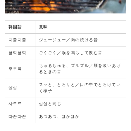
韓国語
意味
지글지글
ジュージュー／肉の焼ける音
꿀꺽꿀꺽
ごくごく／喉を鳴らして飲む音
ちゅるちゅる、ズルズル／麺を吸いあげ
후루룩
るときの音
スッと、とろりと／口の中でとろけてい
살살
く様子
사르르
살살と同じ
따끈따끈
あつあつ、ほかほか