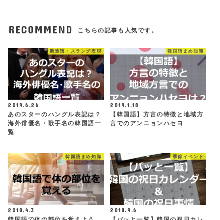
RECOMMEND
こちらの記事も人気です。
新造語・スラング表現
韓国語まめ知識
2019.6.26
2019.1.18
あのスターのハングル表記は？
【韓国語】方言の特徴と地域方
海外俳優名・歌手名の韓国語一
言でのアンニョンハセヨ
覧
韓国語まめ知識
季節イベント
2018.4.3
2018.9.6
韓国語で体の部位を覚えよう
【パッと一覧】韓国の祝日カレ