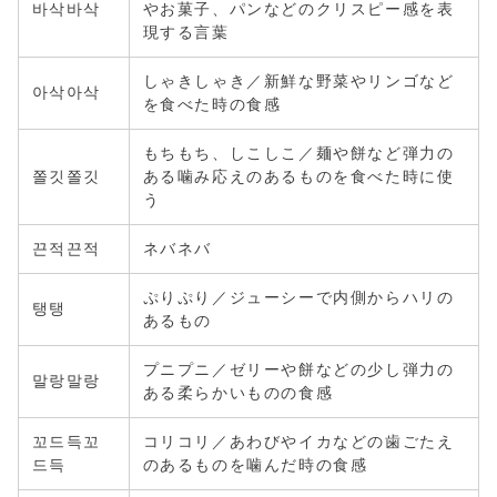
바삭바삭
やお菓子、パンなどのクリスピー感を表
現する言葉
しゃきしゃき／新鮮な野菜やリンゴなど
아삭아삭
を食べた時の食感
もちもち、しこしこ／麺や餅など弾力の
쫄깃쫄깃
ある噛み応えのあるものを食べた時に使
う
끈적끈적
ネバネバ
ぷりぷり／ジューシーで内側からハリの
탱탱
あるもの
プニプニ／ゼリーや餅などの少し弾力の
말랑말랑
ある柔らかいものの食感
꼬드득꼬
コリコリ／あわびやイカなどの歯ごたえ
드득
のあるものを噛んだ時の食感