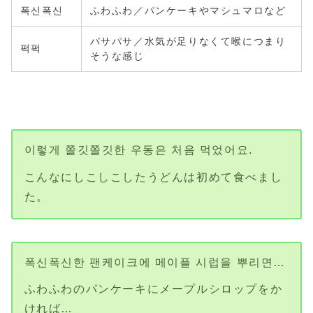
폭신폭신
ふわふわ／パンケーキやマシュマロなど
パサパサ／水気が足りなくて喉につまり
퍽퍽
そうな感じ
이렇게 쫄깃쫄깃한 우동은 처음 먹었어요.
こんなにしこしこしたうどんは初めて食べまし
た。
폭신폭신한 팬케이크에 메이플 시럽을 뿌리면…
ふわふわのパンケーキにメープルシロップをか
ければ…