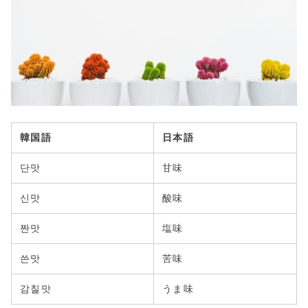
韓国語
日本語
단맛
甘味
신맛
酸味
짠맛
塩味
쓴맛
苦味
감칠맛
うま味