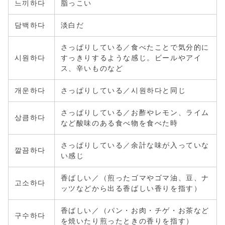
느끼하다
脂っこい
담백하다
淡白だ
さっぱりしている／食べたことで気分的に
시원하다
すっきりするような感じ。ビールやアイ
ス、辛いものなど
개운하다
さっぱりしている／시원하다と同じ
さっぱりしている／お酢やレモン、ライム
상큼하다
など酸味のある食べ物を食べた時
さっぱりしている／余計な味が入っていな
깔끔하다
い感じ
香ばしい／（煎ったゴマやゴマ油、豆、ナ
고소하다
ッツなどから出る香ばしい香りを指す）
香ばしい／（パン・お肉・チゲ・お茶など
구수하다
を焼いたり煎ったときの香りを指す）