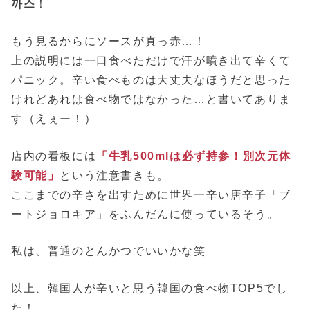
까스
！
もう見るからにソースが真っ赤…！
上の説明には一口食べただけで汗が噴き出て辛くて
パニック。辛い食べものは大丈夫なほうだと思った
けれどあれは食べ物ではなかった…と書いてありま
す（えぇー！）
店内の看板には
「牛乳500mlは必ず持参！別次元体
験可能」
という注意書きも。
ここまでの辛さを出すために世界一辛い唐辛子「ブ
ートジョロキア」をふんだんに使っているそう。
私は、普通のとんかつでいいかな笑
以上、韓国人が辛いと思う韓国の食べ物TOP5でし
た！