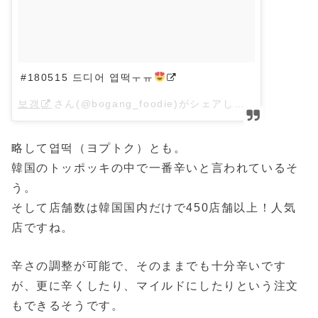
#180515 드디어 엽떡ㅜㅠ
보갱
さん(@bogang_foodie)がシェアした投稿 –
2018
略して엽떡（ヨプトク）とも。
韓国のトッポッキの中で一番辛いと言われているそ
う。
そして店舗数は韓国国内だけで450店舗以上！人気
店ですね。
辛さの調整が可能で、そのままでも十分辛いです
が、更に辛くしたり、マイルドにしたりという注文
もできるそうです。