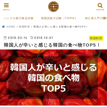
menu
search
ハングル能力検定試験
韓国語能力試験（TOPIK）
初心者入門7DA
HOME
韓国料理
韓国人が辛いと感じる韓国の食べ物TOP5！
2018.05.16
2018.10.01
韓国料理
韓国人が辛いと感じる韓国の食べ物TOP5！