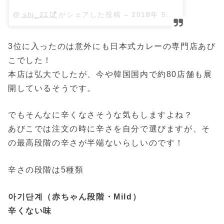
@
shj_21
がシェアした投稿 –
2018年 5月月15日午前12時01分PDT
3位に入ったのは意外にも日本式カレーの専門店あび
こでした！
本店は弘大でしたが、今や韓国国内で約80店舗も展
開しているそうです。
でもそんなに辛くなさそうな気もしますよね？
あびこでは注文の時に辛さを自分で選びますが、そ
の最高段階の辛さが半端ないらしいのです！
辛さの段階は5種類
아기단계（赤ちゃん段階・Mild）
辛くない味