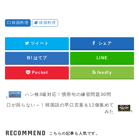
韓国料理
韓国料理
ツイート
シェア
はてブ
LINE
Pocket
feedly
ハン検3級対応！慣用句の練習問題30問
口が回らない～！韓国語の早口言葉を12個集めて
みた
RECOMMEND
こちらの記事も人気です。