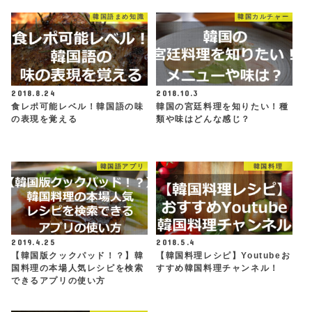
韓国語まめ知識
韓国カルチャー
2018.8.24
2018.10.3
食レポ可能レベル！韓国語の味
韓国の宮廷料理を知りたい！種
の表現を覚える
類や味はどんな感じ？
韓国語アプリ
韓国料理
2019.4.25
2018.5.4
【韓国版クックパッド！？】韓
【韓国料理レシピ】Youtubeお
国料理の本場人気レシピを検索
すすめ韓国料理チャンネル！
できるアプリの使い方