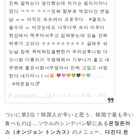
진짜 잘먹는다 생각했는데 저거슨 음식이아니
였다 ㅋㅋㅋ ㅋㅋㅋ징쨔 함부로 먹었다간 큰일
남 ㅠㅠ 아직도 속쓰려서 괴로우다.. #갤포스
필수각 ㅠ 머것눈데도 너무너무 속이 아푸다
한강에서 맥주마셔주고 집에왓는데 오늘 진짜
하루가 고되다 ㅎㅎㅎㅎㅎㅎㅎㅎㅎ 글애두 쉬
는날 집에 콕박혀있을뻔한거 우리성후니랑 다
으니랑 다롱이가 구원해줘서 기부니가 좋고 내
주변에 좋은사람너무많아서 진짜 고맙고 사랑
한댜 내가마니ㅏ니
. . . . .
. #매운음식
@
songbaby___
がシェアした投稿 –
2018年 5月月9日午前6時59分PDT
ついに第1位！韓国人が辛いと思う、韓国で最も辛い
食べものは…ソウルのシンデバン駅にある
온정돈까
스（オンジョン トンカス）
のメニュー、
다진다 돈