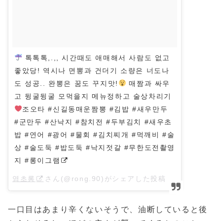
톡톡톡,.,, 시간때도 애매해서 사람도 없고
좋았당! 역시나 면뽕과 건더기 소량은 너도나
도 성공.. 완뽕은 꿈도 꾸지맛!
매짬과 싸우
고 뒹굴뒹굴 모먹을지 메뉴정하고 술상차리기
조오타 #신길동매운짬뽕 #김밥 #새우만두
#군만두 #산낙지 #참치전 #두부김치 #새우초
밥 #연어 #광어 #물회 #김치찌개 #먹깨비 #술
상 #술도둑 #밥도둑 #낙지젓갈 #무한도전촬영
지 #롱이그램
염초롱
さん(@rong.90)がシェアした投稿 –
2018年 5
一口目はあまり辛くないそうで、油断していると後