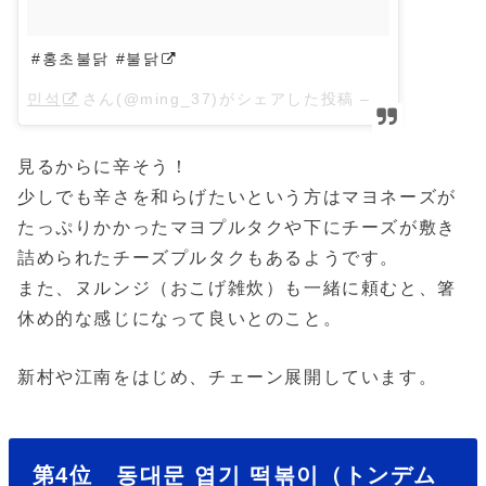
#홍초불닭 #불닭
민석
さん(@ming_37)がシェアした投稿 –
2018年 5月
見るからに辛そう！
少しでも辛さを和らげたいという方はマヨネーズが
たっぷりかかったマヨプルタクや下にチーズが敷き
詰められたチーズプルタクもあるようです。
また、ヌルンジ（おこげ雑炊）も一緒に頼むと、箸
休め的な感じになって良いとのこと。
新村や江南をはじめ、チェーン展開しています。
第4位 동대문 엽기 떡볶이（トンデム