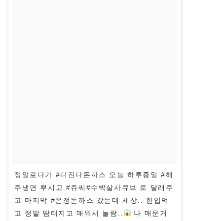
정말로다가 #디진다돈까스 오늘 하루죵일 #해
주냉면 뿌시고 #쥬씨#수박살사큐브 로 달래주
고 마지막 #온정돈까스 갔는데 세상.. 한입먹
고 정말 땀터지고 매워서 놀람..
나 매운거